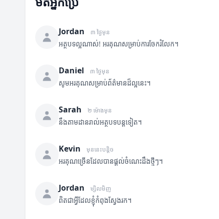
មតិអ្នកប្រើ
Jordan
៣ ថ្ងៃមុន
អត្ថបទល្អណាស់! អរគុណសម្រាប់ការចែករំលែក។
Daniel
៣ ថ្ងៃមុន
សូមអរគុណសម្រាប់ព័ត៌មានដ៏ល្អនេះ។
Sarah
២ ម៉ោងមុន
នឹងតាមដានរាល់អត្ថបទបន្តទៀត។
Kevin
មុននេះបន្តិច
អរគុណច្រើនដែលបានផ្តល់ចំណេះដឹងថ្មីៗ។
Jordan
ម្សិលមិញ
ពិតជាអ្វីដែលខ្ញុំកំពុងស្វែងរក។