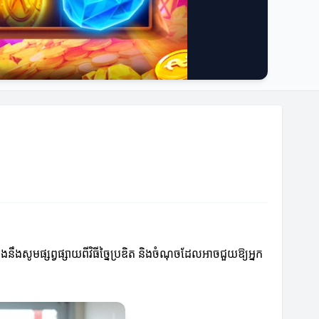
ងនឹងសូមផ្សព្វផ្សាយពីវិធីច្នៃប្រឌិត និងចំណុចដែលអាចជួយឱ្យអ្នក