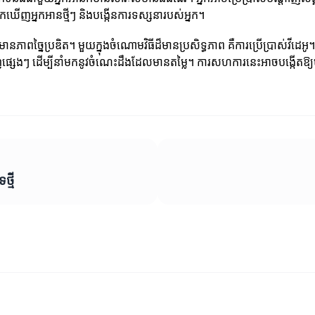
នករកឃើញអ្នកអានថ្មីៗ និងបង្កើនការទស្សនារបស់អ្នក។
ានភាពច្នៃប្រឌិត។ មួយក្នុងចំណោមវិធីដ៏មានប្រសិទ្ធភាព គឺការប្រើប្រាស់វីដេអ
កជំនាញផ្សេងៗ ដើម្បីនាំមកនូវចំណេះដឹងដែលមានតម្លៃ។ ការសហការនេះអាចបង្កើ
្មី