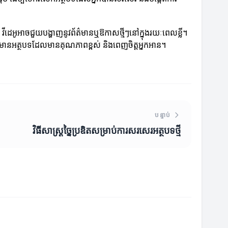
ូ។ វីដេអូអាចជួយបង្ហាញនូវព័ត៌មានឬឱកាសថ្មីៗនៅក្នុងរយៈពេលខ្លី។
តឱ្យមានអត្ថបទដែលមានគុណភាពខ្ពស់ និងពេញចិត្តអ្នកអាន។
បន្ទាប់
វិធីសាស្ត្រច្នៃប្រឌិតសម្រាប់ការសរសេរអត្ថបទថ្មី