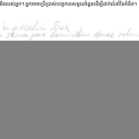
្រឌិតរបស់អ្នក។ អ្នកអាចប្រើប្រាស់បច្ចេកទេសមួយចំនួនដើម្បីដាក់លំនាំនៃគំនិត។