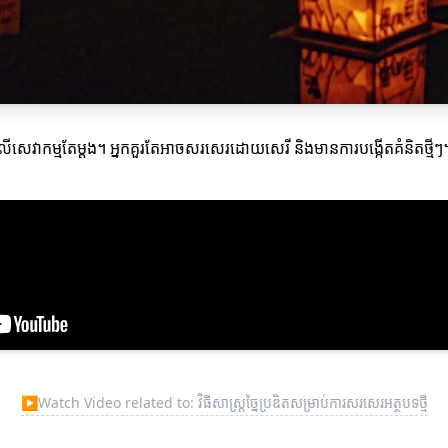
លេីសេវាកម្មតែម្ដង។ អ្នកគួរតែអាចសរសេរដោយសេរី និងមានការបង្កើតគំនិតថ្មីៗ
▶
Watch Video related to: វិធីសាស្ត្រច្នៃប្រឌិតសម្រាប់ការសរសេរ​អត្ថបទថ្មី