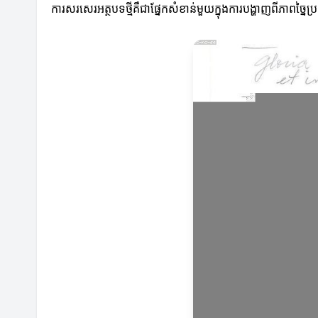
ការសរសេរ​អត្ថបទថ្មីគឺជាផ្នែកសំខាន់មួយក្នុងការបង្ហាញពីភាពច្នៃប