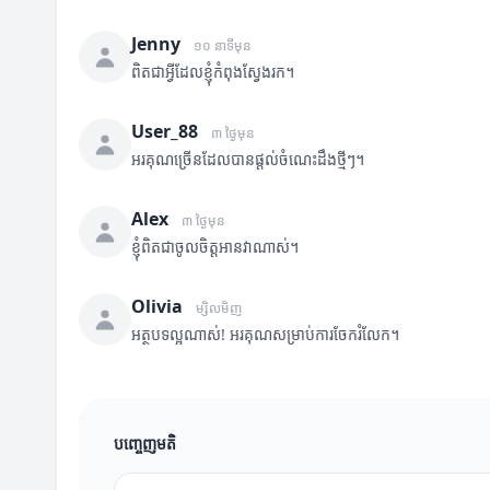
Jenny
១០ នាទីមុន
ពិតជាអ្វីដែលខ្ញុំកំពុងស្វែងរក។
User_88
៣ ថ្ងៃមុន
អរគុណច្រើនដែលបានផ្តល់ចំណេះដឹងថ្មីៗ។
Alex
៣ ថ្ងៃមុន
ខ្ញុំពិតជាចូលចិត្តអានវាណាស់។
Olivia
ម្សិលមិញ
អត្ថបទល្អណាស់! អរគុណសម្រាប់ការចែករំលែក។
បញ្ចេញមតិ