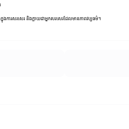
រ
ភាពក្នុងការសរសេរ និងក្លាយជាអ្នកសរសេរដែលមានភាពវប្បធម៌។