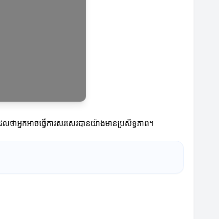
ែលថាអ្នកអាចធ្វើការសរសេរបានយ៉ាងមានប្រសិទ្ធភាព។