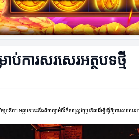
ម្រាប់ការសរសេរ​អត្ថបទថ្មី
ៃប្រឌិត។ អត្ថបទនេះនឹងពិភាក្សាអំពីវិធីសាស្ត្រច្នៃប្រឌិតដើម្បីធ្វើឱ្យការសរសេរ