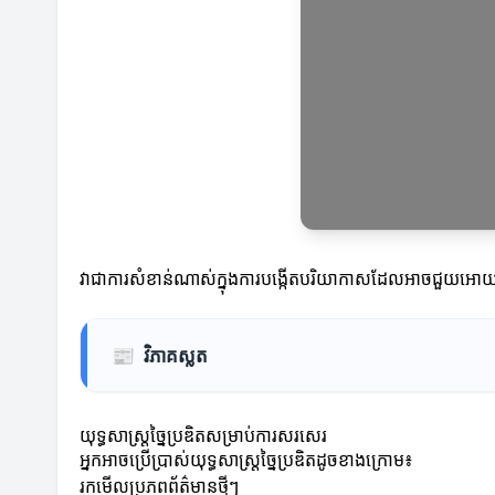
វាជាការសំខាន់ណាស់ក្នុងការបង្កើតបរិយាកាសដែលអាចជួយអោយអ្
📰
វិភាគស្លត
យុទ្ធសាស្ត្រច្នៃប្រឌិតសម្រាប់ការសរសេរ
អ្នកអាចប្រើប្រាស់យុទ្ធសាស្ត្រច្នៃប្រឌិតដូចខាងក្រោម៖
រកមើលប្រភពព័ត៌មានថ្មីៗ