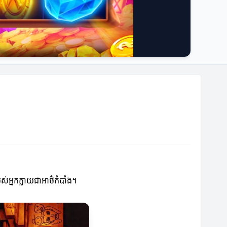
របស់អ្នកក្លាយជាអាថ៌កំបាំង។