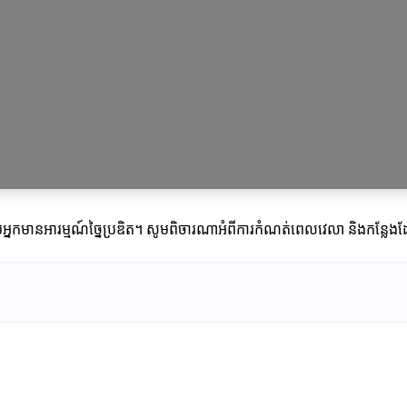
នកមានអារម្មណ៍ច្នៃប្រឌិត។ សូមពិចារណាអំពីការកំណត់ពេលវេលា និងកន្លែងដ