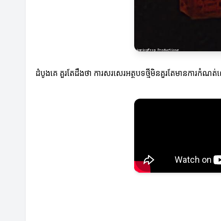
ដំបូងគេ គួរតែដឹងថា ការសរសេរ​អត្ថបទថ្មីមិនគួរតែមានការកំណត់