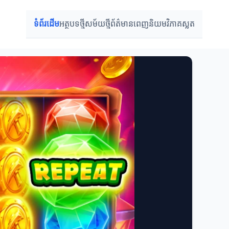
ទំព័រដើម
អត្ថបទថ្មី
សម័យថ្មី
ព័ត៌មានពេញនិយម
វិភាគស្លត