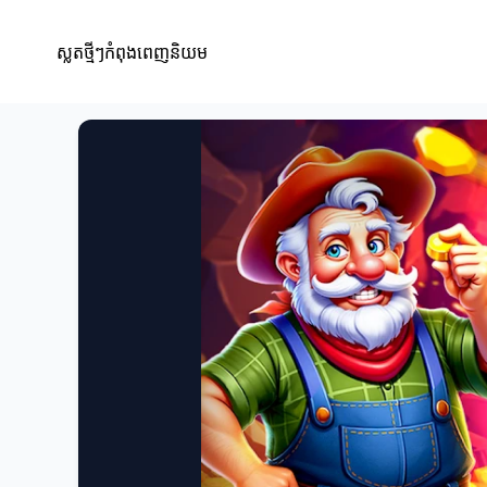
ស្លតថ្មីៗកំពុងពេញនិយម