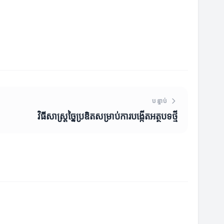
បន្ទាប់
វិធីសាស្ត្រច្នៃប្រឌិតសម្រាប់ការបង្កើតអត្ថបទថ្មី