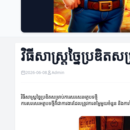
វិធីសាស្ត្រច្នៃប្រឌិតស
2026-06-08
Admin
វិធីសាស្ត្រច្នៃប្រឌិតសម្រាប់ការសរសេរ​អត្ថបទថ្មី
ការសរសេរ​អត្ថបទថ្មីគឺជាការងារដែលត្រូវការតម្លៃមួយចំនួន និងការច្ន