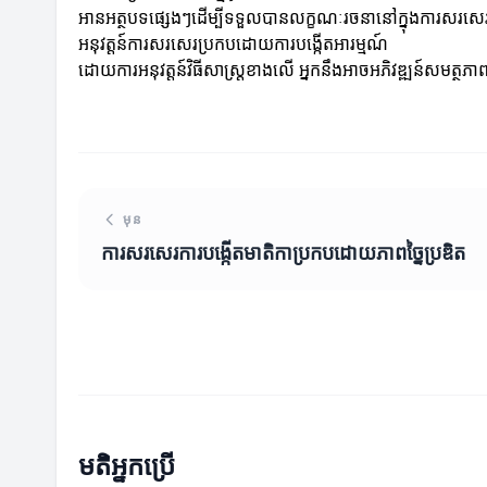
អានអត្ថបទផ្សេងៗដើម្បីទទួលបានលក្ខណៈរចនានៅក្នុងការសរសេ
អនុវត្តន៍ការសរសេរប្រកបដោយការបង្កើតអារម្មណ៍
ដោយការអនុវត្តន៍វិធីសាស្ត្រខាងលើ អ្នកនឹងអាចអភិវឌ្ឍន៍សមត្ថ
មុន
ការសរសេរការបង្កើតមាតិកាប្រកបដោយភាពច្នៃប្រឌិត
មតិអ្នកប្រើ