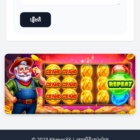
ផ្ញើមតិ
© 2023 Khmer33 | រក្សាសិទ្ធិគ្រប់យ៉ាង