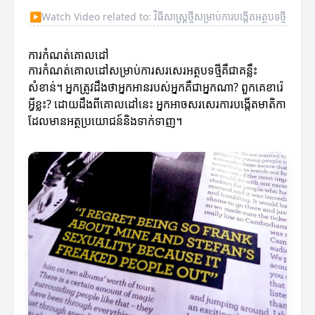
▶
Watch Video related to: វិធីសាស្រ្តថ្មីសម្រាប់ការបង្កើតអត្ថបទថ្មី
ការកំណត់គោលដៅ
ការកំណត់គោលដៅសម្រាប់ការសរសេរអត្ថបទថ្មីគឺជាគន្លឹះ
សំខាន់។ អ្នកត្រូវដឹងថាអ្នកអានរបស់អ្នកគឺជាអ្នកណា? ពួកគេខារ៉េ
អ្វីខ្លះ? ដោយដឹងពីគោលដៅនេះ អ្នកអាចសរសេរការបង្កើតមាតិកា
ដែលមានអត្ថប្រយោជន៍និងទាក់ទាញ។