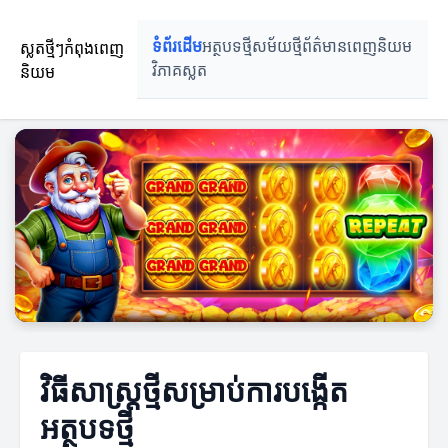
ស្លតថ្មីៗកំពុងពេញ
ទំព័រដើម
អត្ថបទថ្មី
សម័យថ្មី
ព័ត៌មានពេញនិយម
និយម
វិភាគស្លត
វិធីសាស្រ្តថ្មីសម្រាប់ការបង្កើត
អត្ថបទថ្មី