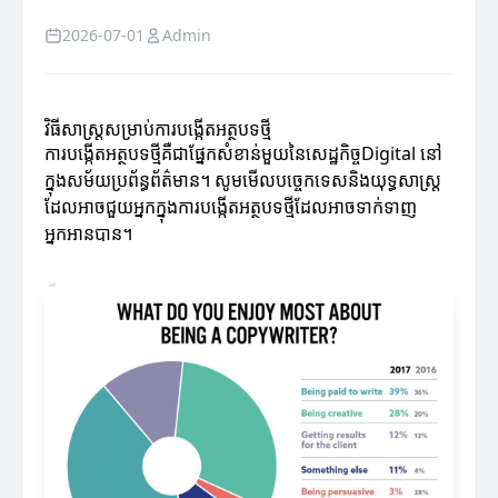
2026-07-01
Admin
វិធីសាស្ត្រ​សម្រាប់ការបង្កើតអត្ថបទថ្មី
ការបង្កើតអត្ថបទថ្មីគឺជាផ្នែកសំខាន់មួយនៃសេដ្ឋកិច្ចDigital នៅ
ក្នុងសម័យប្រព័ន្ធព័ត៌មាន។ សូមមើលបច្ចេកទេសនិងយុទ្ធសាស្ត្រ
ដែលអាចជួយអ្នកក្នុងការបង្កើតអត្ថបទថ្មីដែលអាចទាក់ទាញ
អ្នកអានបាន។