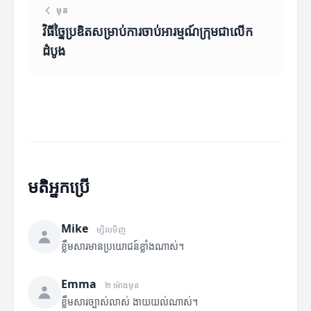
មុន
វិធីច្នៃប្រឌិតសម្រាប់ការចាប់អារម្មណ៍ក្រុមជាលើក
ដំបូង
មតិអ្នកប្រើ
Mike
ម្សិលមិញ
ខ្លឹមសារមានប្រយោជន៍ខ្លាំងណាស់។
Emma
២ ម៉ោងមុន
ខ្លឹមសារច្បាស់លាស់ ងាយយល់ណាស់។