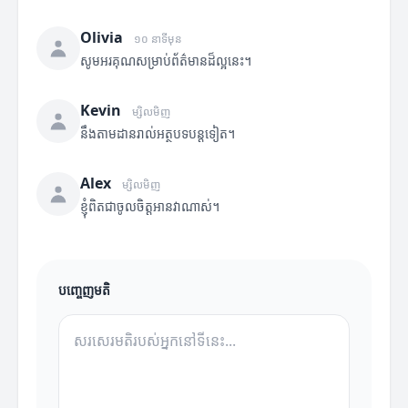
Olivia
១០ នាទីមុន
សូមអរគុណសម្រាប់ព័ត៌មានដ៏ល្អនេះ។
Kevin
ម្សិលមិញ
នឹងតាមដានរាល់អត្ថបទបន្តទៀត។
Alex
ម្សិលមិញ
ខ្ញុំពិតជាចូលចិត្តអានវាណាស់។
បញ្ចេញមតិ