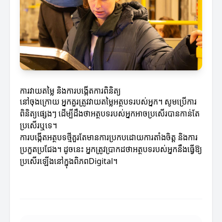
ការវាយតម្លៃ និងការបង្កើតការពិនិត្យ
នៅចុងក្រោយ អ្នកគួរត្រូវវាយតម្លៃអត្ថបទរបស់អ្នក។ សូមប្រើការ
ពិនិត្យផ្សេងៗ ដើម្បីដឹងថាអត្ថបទរបស់អ្នកអាចប្រសើរបានកាន់តែ
ប្រសើរឬទេ។
ការបង្កើតអត្ថបទថ្មីគួរតែមានការប្រកបដោយការតាំងចិត្ត និងការ
ប្រកួតប្រជែង។ ដូចនេះ អ្នកត្រូវប្រាកដថាអត្ថបទរបស់អ្នកនឹងធ្វើឱ្យ
ប្រសើរឡើងនៅក្នុងពិភពDigital។