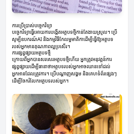
ការប្រើប្រាស់បច្ចេកវិទ្យា
បច្ចេកវិទ្យាធ្វើអោយការបង្កើតអត្ថបទថ្មីកាន់តែងាយស្រួល។ ប្រើ
សូម្បីឧបករណ៍AI និងកម្មវិធីកែលម្អមាតិកាដើម្បីធ្វើឱ្យអត្ថបទ
របស់អ្នកមានគុណភាពល្អប្រសើរ។
ការផ្សព្វផ្សាយអត្ថបទថ្មី
ក្រោយពីអ្នកបានសរសេរអត្ថបទថ្មីហើយ អ្នកត្រូវអនុវត្តន៍ការ
ផ្សព្វផ្សាយដើម្បីធានាថាអត្ថបទរបស់អ្នកអាចឈានទៅដល់
អ្នកអានដែលត្រូវការ។ ប្រើបណ្តាញសង្គម និងគេហទំព័រផ្សេងៗ
ដើម្បីចែករំលែកអត្ថបទរបស់អ្នក។