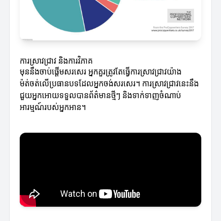
ការស្រាវជ្រាវ និងការវិភាគ
មុននឹងចាប់ផ្តើមសរសេរ អ្នកគួរត្រូវតែធ្វើការស្រាវជ្រាវយ៉ាង
ម៉ត់ចត់លើប្រធានបទដែលអ្នកចង់សរសេរ។ ការស្រាវជ្រាវនេះនឹង
ជួយអ្នកអោយទទួលបានព័ត៌មានថ្មីៗ និងទាក់ទាញចំណាប់
អារម្មណ៍របស់អ្នកអាន។