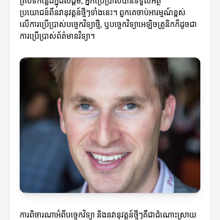
គ្រប់ទីកន្លែងក្នុងសង្គម, អ្នកប្រើប្រាស់បានទទួលអត្ថ
ប្រយោជន៍ពីនវានុវត្តន៍ថ្មីៗទាំងនេះ។ ពួកគេចាប់អារម្មណ៍ខ្ពស់
លើការប្រើប្រាស់បច្ចេកវិទ្យាថ្មី, ឬបច្ចេកវិទ្យាអេឡិចត្រូនិកក៏ដូចជា
ការប្រើប្រាស់ព័ត៌មានវិទ្យា។
ការពិចារណាអំពីបច្ចេកវិទ្យា និងនវានុវត្តន៍ថ្មីៗគឺជាដំណោះស្រាយ