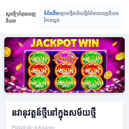
ស្លតថ្មីៗកំពុងពេញ
ទំព័រដើម
អត្ថបទថ្មី
សម័យថ្មី
ព័ត៌មានពេញនិយម
និយម
វិភាគស្លត
នវានុវត្តន៍ថ្មីនៅក្នុងសម័យថ្មី
2026-06-18
Admin