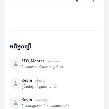
មតិអ្នកប្រើ
SEO_Master
១០ នាទីមុន
នឹងតាមដានរាល់អត្ថបទបន្តទៀត។
Kevin
ម្សិលមិញ
ខ្ញុំពិតជាចូលចិត្តអានវាណាស់។
Kevin
មុននេះបន្តិច
ខ្លឹមសារច្បាស់លាស់ ងាយយល់ណាស់។