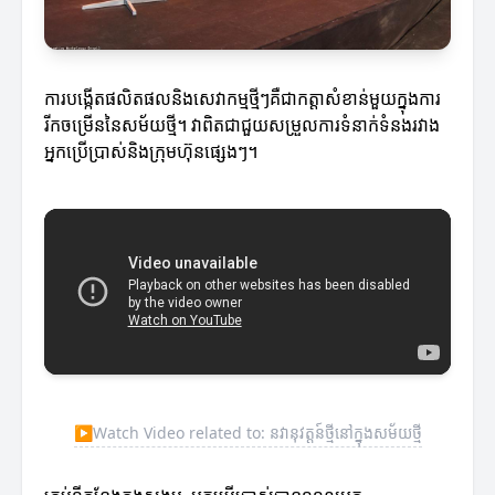
ការបង្កើតផលិតផលនិងសេវាកម្មថ្មីៗគឺជាកត្តាសំខាន់មួយក្នុងការ
រីកចម្រើននៃសម័យថ្មី។ វាពិតជាជួយសម្រួលការទំនាក់ទំនងរវាង
អ្នកប្រើប្រាស់និងក្រុមហ៊ុនផ្សេងៗ។
▶
Watch Video related to: នវានុវត្តន៍ថ្មីនៅក្នុងសម័យថ្មី