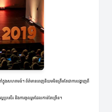
លែកនៅក្នុងសហគមន៍។ ព័ត៌មានពេញនិយមមិនត្រឹមតែជាការបង្ហាញពី
អប្រសើរ និងការចូលរួមដែលកាន់តែច្រើន។