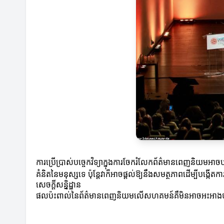
ការប្រើប្រាស់បច្ចេកវិទ្យាក្នុងការចែករំលែកព័ត៌មានពេញនិយមអា
គំនិតនៃមនុស្សទេ ប៉ុន្តែវាក៏អាចផ្តល់ឱ្យនឹងសមត្ថភាពដើម្បីបង្កើតក
សេចក្តីសន្និដ្ឋាន
ផលប៉ះពាល់នៃព័ត៌មានពេញនិយមលើសហគមន៍គឺមិនអាចអះអាងថាជារឿ