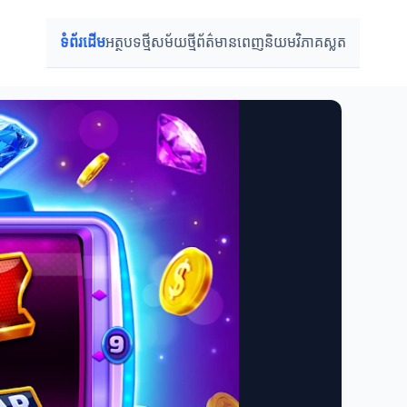
ទំព័រដើម
អត្ថបទថ្មី
សម័យថ្មី
ព័ត៌មានពេញនិយម
វិភាគស្លត