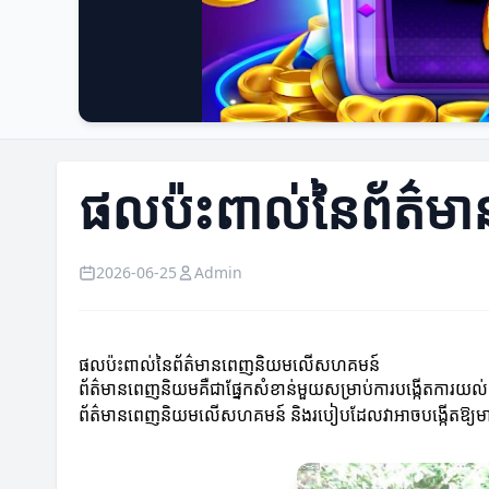
ផលប៉ះពាល់នៃព័ត៌
2026-06-25
Admin
ផលប៉ះពាល់នៃព័ត៌មានពេញនិយមលើសហគមន៍
ព័ត៌មានពេញនិយមគឺជាផ្នែកសំខាន់មួយសម្រាប់ការបង្កើតការយល់
ព័ត៌មានពេញនិយមលើសហគមន៍ និងរបៀបដែលវាអាចបង្កើតឱ្យមានកា