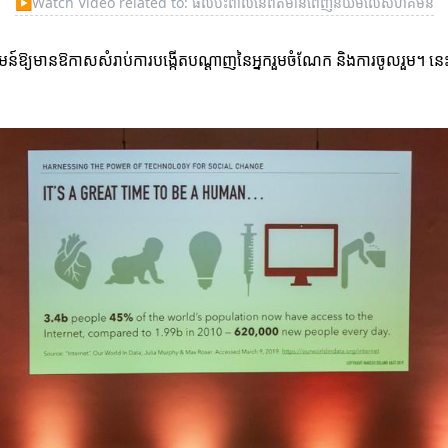
▶
Watch Video related to: ផលប៉ះពាល់នៃព័ត៌មានពេញនិយមលើសហគមន៍
មន៍ឱ្យមានឱកាសសំរាប់ការបង្កើតបណ្ដាញនៃអ្នករួមចំណែក និងការចូលរួម។ ន