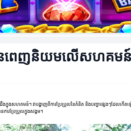
មានពេញនិយមលើសហគមន
ដឹងក្នុងសហគមន៍។ វាបង្ហាញពីការប្រែប្រួលនៃគំនិត និងបញ្ហាផ្សេងៗដែលកើត
រប្រែប្រួលក្នុងសង្គម។