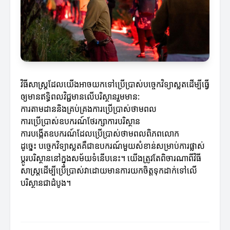
វិធីសាស្ត្រដែលយើងអាចយកទៅប្រើប្រាស់បច្ចេកវិទ្យាស្លតដើម្បីធ្វើ
ឲ្យមានឥទ្ធិពលវិជ្ជមានលើបរិស្ថានរួមមាន:
ការតាមដាននិងគ្រប់គ្រងការប្រើប្រាស់ថាមពល
ការប្រើប្រាស់ឧបករណ៍ថែរក្សាការបរិស្ថាន
ការបង្កើតឧបករណ៍ដែលប្រើប្រាស់ថាមពលពិភពលោក
ដូច្នេះ បច្ចេកវិទ្យាស្លតគឺជាឧបករណ៍មួយសំខាន់សម្រាប់ការផ្លាស់
ប្តូរបរិស្ថាននៅក្នុងសម័យទំនើបនេះ។ យើងត្រូវតែពិចារណាពីវិធី
សាស្រ្តដើម្បីប្រើប្រាស់វាដោយមានការយកចិត្តទុកដាក់ទៅលើ
បរិស្ថានជាដំបូង។