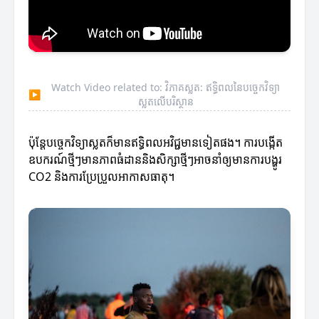
Watch Video related to: វិភាគស្លត: ឥទ្ធិពលនៃបច្ចេកវិទ្យា
▶
ស្លតលើបរិស្ថាន
ប៉ុន្តែបច្ចេកវិទ្យាស្លតក៏មានឥទ្ធិពលអវិជ្ជមានទៀតផង។ ការបង្កើត
ឧបករណ៍ថ្មីៗមានភាពធំដាននិងសិក្សាថ្មីៗអាចនាំឲ្យមានការបង្ហូរ
CO2 និងការប្រែប្រួលអាកាសធាតុ។