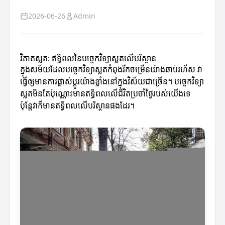
2026-06-26
Admin
វិភាគស្លត: ឥទ្ធិពលនៃបច្ចេកវិទ្យាស្លតលើបរិស្ថាន
ក្នុងសម័យដែលបច្ចេកវិទ្យាស្លតកំពុងរីកចម្រើនយ៉ាងឆាប់រហ័ស វា
ធ្វើឲ្យមានការផ្លាស់ប្ដូរយ៉ាងខ្លាំងនៅក្នុងវិស័យជាច្រើន។ បច្ចេកវិទ្យា
ស្លតមិនតែប៉ុណ្ណោះមានឥទ្ធិពលលើជីវិតប្រចាំថ្ងៃរបស់យើងទេ
ប៉ុន្តែវាក៏មានឥទ្ធិពលលើបរិស្ថានផងដែរ។