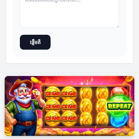
ផ្ញើមតិ