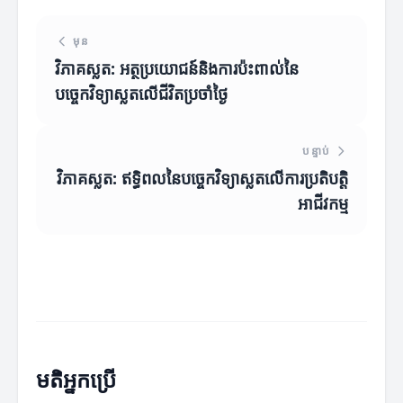
មុន
វិភាគស្លត: អត្ថប្រយោជន៍និងការប៉ះពាល់នៃ
បច្ចេកវិទ្យាស្លតលើជីវិតប្រចាំថ្ងៃ
បន្ទាប់
វិភាគស្លត: ឥទ្ធិពលនៃបច្ចេកវិទ្យាស្លតលើការប្រតិបត្តិ
អាជីវកម្ម
មតិអ្នកប្រើ