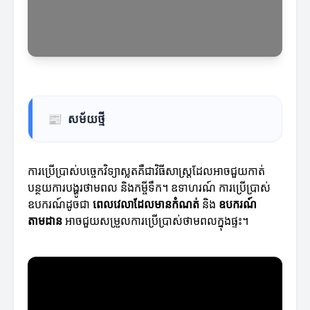
📰
សម័យថ្មី
ការប្រើប្រាស់បច្ចេកវិទ្យាស្លតគឺជាវិធីសាស្ត្រដែលអាចជួយកាត់
បន្ថយការបង្ហូរថាមពល និងកម្ចីទឹក។ ឧទាហរណ៍ ការប្រើប្រាស់
ឧបករណ៍ដូចជា
ពេលវេលាដែលមានកំណត់
និង
ឧបករណ៍
តាមដាន
អាចជួយសម្រួលការប្រើប្រាស់ថាមពលក្នុងផ្ទះ។