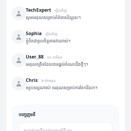
TechExpert
ម្សិលមិញ
សូមអរគុណសម្រាប់ព័ត៌មានដ៏ល្អនេះ។
Sophia
ម្សិលមិញ
ខ្ញុំពិតជាចូលចិត្តអានវាណាស់។
User_88
១០ នាទីមុន
អរគុណច្រើនដែលបានផ្តល់ចំណេះដឹងថ្មីៗ។
Chris
២ ម៉ោងមុន
អត្ថបទល្អណាស់! អរគុណសម្រាប់ការចែករំលែក។
បញ្ចេញមតិ