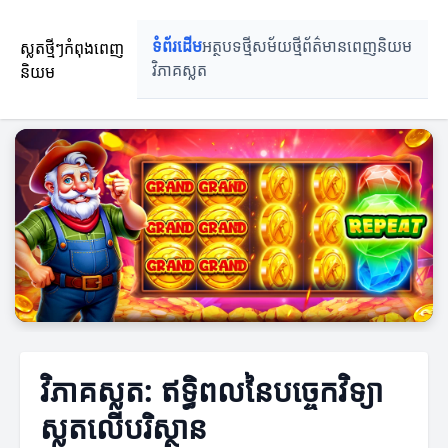
ស្លតថ្មីៗកំពុងពេញ
ទំព័រដើម
អត្ថបទថ្មី
សម័យថ្មី
ព័ត៌មានពេញនិយម
និយម
វិភាគស្លត
វិភាគស្លត: ឥទ្ធិពលនៃបច្ចេកវិទ្យា
ស្លតលើបរិស្ថាន