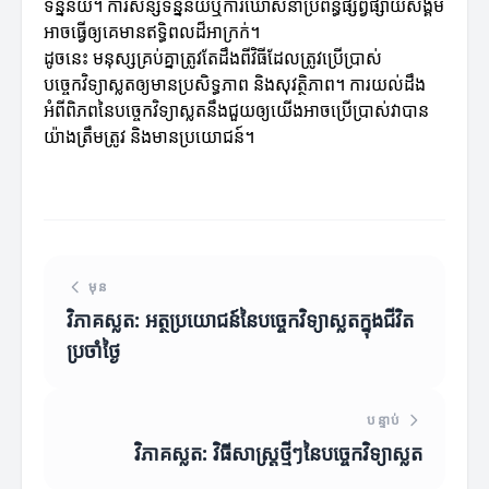
ទិន្នន័យ។ ការសន្សំទិន្នន័យឬការឃោសនាប្រព័ន្ធផ្សព្វផ្សាយសង្គម
អាចធ្វើឲ្យគេមានឥទ្ធិពលដ៏អាក្រក់។
ដូចនេះ មនុស្សគ្រប់គ្នាត្រូវតែដឹងពីវិធីដែលត្រូវប្រើប្រាស់
បច្ចេកវិទ្យាស្លតឲ្យមានប្រសិទ្ធភាព និងសុវត្ថិភាព។ ការយល់ដឹង
អំពីពិភពនៃបច្ចេកវិទ្យាស្លតនឹងជួយឲ្យយើងអាចប្រើប្រាស់វាបាន
យ៉ាងត្រឹមត្រូវ និងមានប្រយោជន៍។
មុន
វិភាគស្លត: អត្ថប្រយោជន៍នៃបច្ចេកវិទ្យាស្លតក្នុងជីវិត
ប្រចាំថ្ងៃ
បន្ទាប់
វិភាគស្លត: វិធីសាស្ត្រថ្មីៗនៃបច្ចេកវិទ្យាស្លត