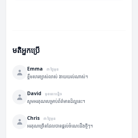
មតិអ្នកប្រើ
Emma
៣ ថ្ងៃមុន
ខ្លឹមសារច្បាស់លាស់ ងាយយល់ណាស់។
David
មុននេះបន្តិច
សូមអរគុណសម្រាប់ព័ត៌មានដ៏ល្អនេះ។
Chris
៣ ថ្ងៃមុន
អរគុណច្រើនដែលបានផ្តល់ចំណេះដឹងថ្មីៗ។