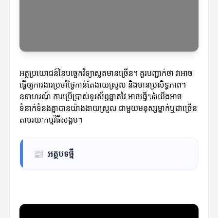
អត្ថប្រយោជន៍នៃបច្ចេកវិទ្យាស្លតមានច្រើន។ គួរបញ្ជាក់ថា វាអាច
ធ្វើឲ្យការងារប្រចាំថ្ងៃកាន់តែងាយស្រួល និងមានប្រសិទ្ធភាព។
ឧទាហរណ៍ ការប្រើប្រាស់ទូរស័ព្ទឆ្លាតវៃ អាចធ្វើให้យើងអាច
ទំនាក់ទំនងគ្នាបានយ៉ាងងាយស្រួល ជាមួយមនុស្សម្នាក់ឬជាច្រើន
តាមរយៈកម្មវិធីសង្គម។
📰
អត្ថបទថ្មី