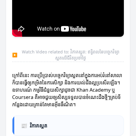
Watch Video related to: វិភាគស្លត: ឥទ្ធិពលនៃបច្ចេកវិទ្យា
▶
ស្លតលើជីវិតប្រចាំថ្ងៃ
ក្រៅពីនេះ ការប្រើប្រាស់បច្ចេកវិទ្យាស្លតនៅក្នុងការអប់រំនៅសាលា
ក៏បានធ្វើឲ្យកម្រិតនៃការសិក្សា និងការយល់ដឹងល្អប្រសើរឡើង។
ឧទាហរណ៍ កម្មវិធីជំនួយសិក្សាដូចជា Khan Academy ឬ
Coursera គឺអាចជួយឲ្យសិស្សទទួលបានចំណេះដឹងថ្មីៗគ្រប់ទី
កន្លែងដោយគ្រាន់តែមានអ៊ីនធឺណិត។
📰
វិភាគស្លត