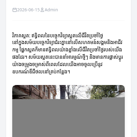
2026-06-15
Admin
វិភាគស្លត: ឥទ្ធិពលនៃបច្ចេកវិទ្យាស្លតលើជីវិតប្រចាំថ្ងៃ
នៅក្នុងសម័យបច្ចេកវិទ្យាជំរះគ្នានៅលើសហគមន៍សង្គមនិងអាជីវ
កម្ម ផ្នែកស្លតក៏មានឥទ្ធិពលយ៉ាងខ្លាំងលើជីវិតប្រចាំថ្ងៃរបស់យើង
ផងដែរ។ សម័យស្លតនេះបាននាំអារម្មណ៍ថ្មីៗ និងមានការផ្លាស់ប្តូរ
យ៉ាងចម្រូងចម្រាស់ពីពេលដែលយើងអាចចូលប្រើនូវ
ឧបករណ៍ឌីជីថលនៅគ្រប់កន្លែង។