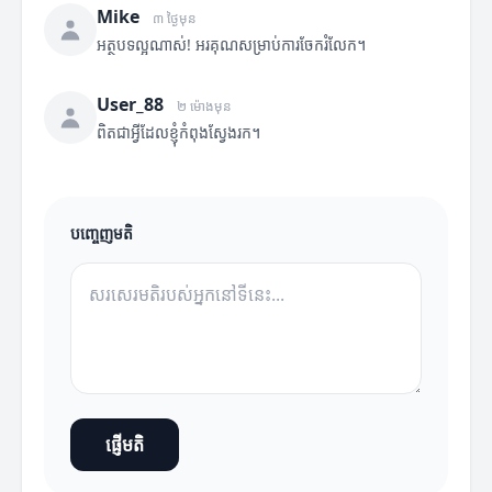
Mike
៣ ថ្ងៃមុន
អត្ថបទល្អណាស់! អរគុណសម្រាប់ការចែករំលែក។
User_88
២ ម៉ោងមុន
ពិតជាអ្វីដែលខ្ញុំកំពុងស្វែងរក។
បញ្ចេញមតិ
ផ្ញើមតិ