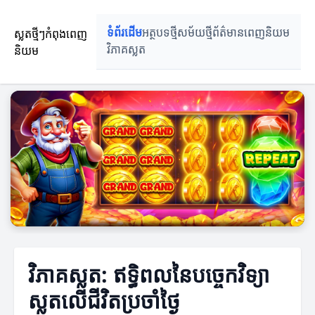
ស្លតថ្មីៗកំពុងពេញ
ទំព័រដើម
អត្ថបទថ្មី
សម័យថ្មី
ព័ត៌មានពេញនិយម
និយម
វិភាគស្លត
វិភាគស្លត: ឥទ្ធិពលនៃបច្ចេកវិទ្យា
ស្លតលើជីវិតប្រចាំថ្ងៃ