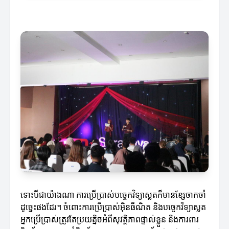
ទោះបីជាយ៉ាងណា ការប្រើប្រាស់បច្ចេកវិទ្យាស្លតក៏មានខ្សែចាកចាំ
ដូច្នេះផងដែរ។ ចំពោះការប្រើប្រាស់អ៊ិនធឺណិត និងបច្ចេកវិទ្យាស្លត
អ្នកប្រើប្រាស់ត្រូវតែប្រយត្និចអំពីសុវត្ថិភាពផ្ទាល់ខ្លួន និងការពារ