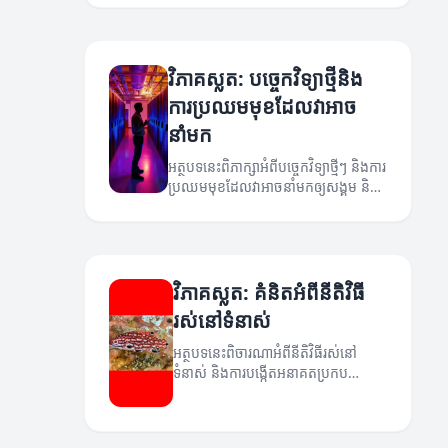
វិភាគស្លត: បច្ចេកវិទ្យាថ្មីនិង
ការប្រឈមមុខដែលវាអាច
នាំមក
អត្ថបទនេះពិភាក្សាអំពីបច្ចេកវិទ្យាថ្មីៗ និងការ
ប្រឈមមុខដែលវាអាចនាំមកឲ្យសង្គម និង
ការងារ។
វិភាគស្លត: គំនិតអំពីនីតិវិធី
រស់នៅទំនាស់
អត្ថបទនេះពិចារណាអំពីនីតិវិធីរស់នៅ
ទំនាស់ និងការបង្កើតអនាគតប្រកប
ដោយចីរភាព។