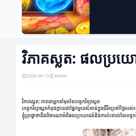
វិភាគស្លត: ផលប្រយោជ
2026-06-19
Admin
វិភាគស្លត: ភាពជាអ្នកនាំមុខនៃបច្ចេកវិទ្យាស្លត
បច្ចេកវិទ្យាស្លតកំពុងក្លាយជាផ្នែកមួយសំខាន់ក្នុងជីវិតប្រចាំថ្ងៃ
ខ្ញុំប្រាថ្នាថានឹងពិចារណាអំពីផលប្រយោជន៍និងការប៉ះពាល់នៃបច្ចេកវ