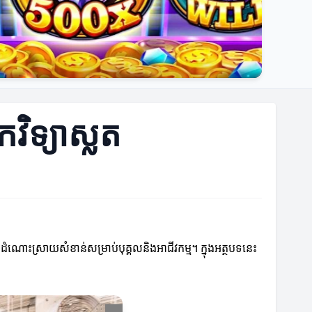
វិទ្យាស្លត
លាយជាដំណោះស្រាយសំខាន់សម្រាប់បុគ្គលនិងអាជីវកម្ម។ ក្នុងអត្ថបទនេះ