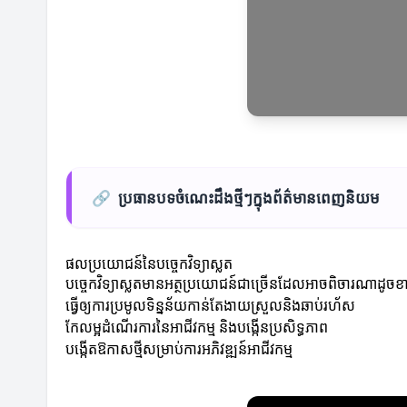
🔗
ប្រធានបទចំណេះដឹងថ្មីៗក្នុងព័ត៌មានពេញនិយម
ផលប្រយោជន៍នៃបច្ចេកវិទ្យាស្លត
បច្ចេកវិទ្យាស្លតមានអត្ថប្រយោជន៍ជាច្រើនដែលអាចពិចារណាដូច
ធ្វើឲ្យការប្រមូលទិន្នន័យកាន់តែងាយស្រួលនិងឆាប់រហ័ស
កែលម្អដំណើរការនៃអាជីវកម្ម និងបង្កើនប្រសិទ្ធភាព
បង្កើតឱកាសថ្មីសម្រាប់ការអភិវឌ្ឍន៍អាជីវកម្ម