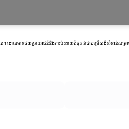
្រប់វិស័យ។ ដោយមានផលប្រយោជន៍និងការប៉ះពាល់បំផុត វាជាជម្រើសដ៏សំខាន់សម្រា