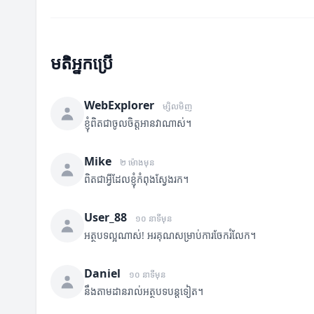
មតិអ្នកប្រើ
WebExplorer
ម្សិលមិញ
ខ្ញុំពិតជាចូលចិត្តអានវាណាស់។
Mike
២ ម៉ោងមុន
ពិតជាអ្វីដែលខ្ញុំកំពុងស្វែងរក។
User_88
១០ នាទីមុន
អត្ថបទល្អណាស់! អរគុណសម្រាប់ការចែករំលែក។
Daniel
១០ នាទីមុន
នឹងតាមដានរាល់អត្ថបទបន្តទៀត។