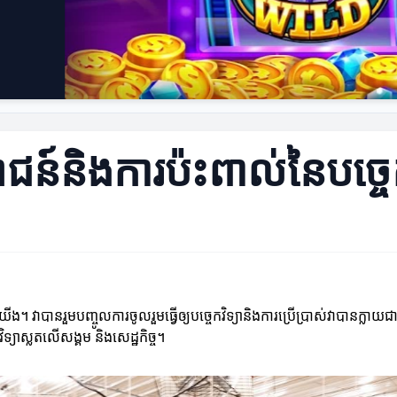
ន៍និងការប៉ះពាល់នៃបច្ចេក
របស់យើង។ វាបានរួមបញ្ចូលការចូលរួមធ្វើឲ្យបច្ចេកវិទ្យានិងការប្រើប្រាស់វាបានក្
ិទ្យាស្លតលើសង្គម និងសេដ្ឋកិច្ច។