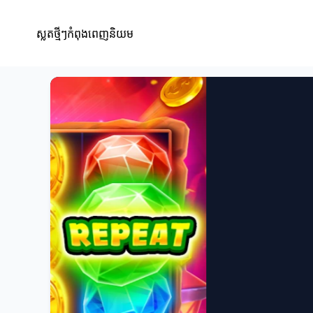
ស្លតថ្មីៗកំពុងពេញនិយម