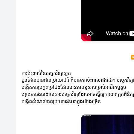
ការប៉ះពាល់នៃបច្ចេកវិទ្យាស្លត
ដូចដែលមានផលប្រយោជន៍ ក៏មានការប៉ះពាល់ផងដែរ។ បច្ចេកវិទ្យាស្ល
បង្កើតការប្រកួតប្រជែងដែលមានភាពខ្ពស់សម្រាប់អាជីវកម្មតូច
បន្ថយការងារដោយសារបច្ចេកវិទ្យាដែលអាចធ្វើឲ្យការងារត្រួតពិនិ
បង្កើតសំណល់ឥតប្រយោជន៍នៅក្នុងយ៉ាងច្រើន