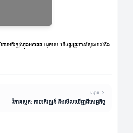
ប់ការអភិវឌ្ឍន៍ក្នុងអនាគត។ ដូចនេះ យើងគួរត្រូវបានស្វែងយល់និង
បន្ទាប់
វិភាគស្លត: ការអភិវឌ្ឍន៍ និងមើលឃើញពីសេដ្ឋកិច្ច