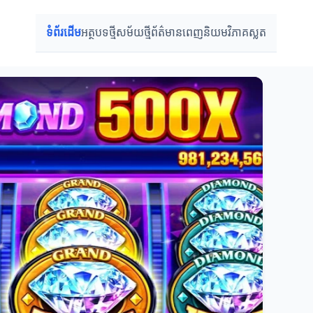
ទំព័រដើម
អត្ថបទថ្មី
សម័យថ្មី
ព័ត៌មានពេញនិយម
វិភាគស្លត