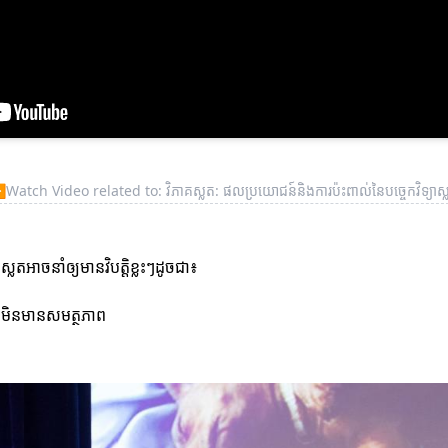
▶
Watch Video related to: វិភាគស្លត: ផលប្រយោជន៍និងការប៉ះពាល់នៃបច្ចេកវិទ្យាស្
តអាចនាំឲ្យមានវិបត្តិខ្លះៗដូចជា៖
ត្យមិនមានសមត្ថភាព