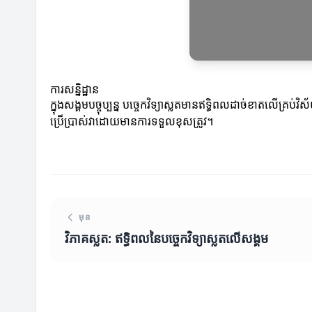
ការសន្និដ្ឋាន
ក្នុងសង្គមបច្ចុប្បន្ន បច្ចេកវិទ្យាស្លតមានឥទ្ធិពលដាច់ខាតលើគ
ប្រើប្រាស់វាដោយមានការទទួលខុសត្រូវ។
មុន
វិភាគស្លត: ឥទ្ធិពលនៃបច្ចេកវិទ្យាស្លតលើសង្គម