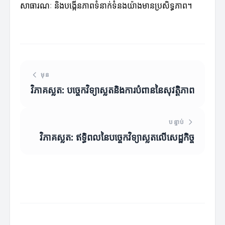
សាធារណៈ និងបង្កើនភាពទំនាក់ទំនងយ៉ាងមានប្រសិទ្ធភាព។
មុន
វិភាគស្លត: បច្ចេកវិទ្យាស្លតនិងការបំពាននៃសុវត្តិភាព
បន្ទាប់
វិភាគស្លត: ឥទ្ធិពលនៃបច្ចេកវិទ្យាស្លតលើសេដ្ឋកិច្ច