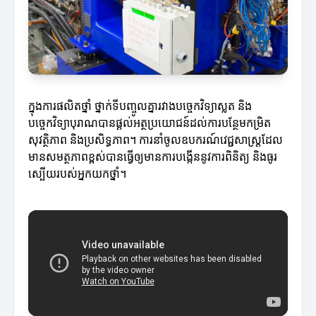
ក្នុងការផលិតថ្នាំ ថ្នាក់ទីបញ្ចូលគ្នារវាងបច្ចេកវិទ្យាស្លត និង
បច្ចេកវិទ្យាបុរាណបានផ្តល់អត្ថប្រយោជន៍ដល់ការបន្ថែមកម្រិត
សុវត្ថិភាព និងប្រសិទ្ធភាព។ ការនាំចូលឧបករណ៍វេជ្ជសាស្ត្រដែល
មានសមត្ថភាពខ្ពស់បានធ្វើឲ្យមានការបង្កើននូវការពិនិត្យ និងធូរ
ស្បើយរបស់អ្នកយកថ្នាំ។