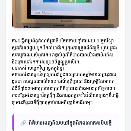
ការបង្កើតប្រព័ន្ធកំណត់ត្រានិងចែកចាយថ្នាំតាមរយៈបច្ចេកវិទ្យា
ស្លតក៏អាចជួយអ្នកដឹកនាំអាជីវកម្មក្នុងការត្រួតពិនិត្យនិងគ្រប់គ្រង
សកម្មភាពរបស់ពួកគេ។ វាផ្តល់នូវព័ត៌មានបានយ៉ាងឆាប់រហ័ស
និងឆ្ពោះទៅរកការសម្រេចចិត្តល្អប្រសើរ។
អនាគតនៃបច្ចេកវិទ្យាស្លតក្នុងថ្នាំ
អនាគតនៃបច្ចេកវិទ្យាស្លតនៅក្នុងឧស្សាហកម្មថ្នាំមានសក្តានុពល
ដូចជា ការលូតលាស់នៃឧបករណ៍ប្រើប្រាស់ និងសូម្បីតែមេរោគ
ជំងឺថ្មីៗដែលអាចត្រូវបានត្រួតពិនិត្យបានយ៉ាងមានប្រសិទ្ធភាព។
ការបន្ថែមនៃបច្ចេកវិទ្យាថ្មីៗ និងការជួបប្រទៈនៃវិស័យផ្សេងៗនឹងធ្វើ
ឲ្យមានចិន្តនាទីថ្មីៗសម្រាប់ការអភិវឌ្ឍន៍អាជីវកម្ម។
🔗
ព័ត៌មានពេញនិយមនៅក្នុងពិភពលោកសម័យថ្មី