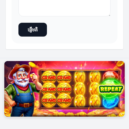
ផ្ញើមតិ