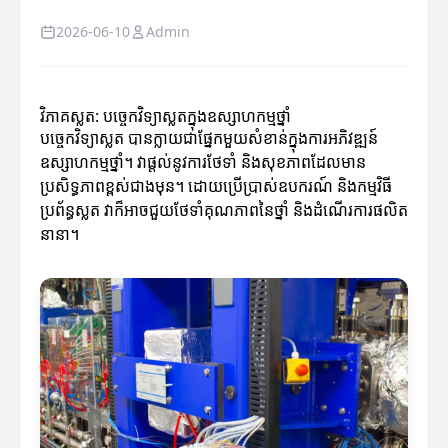
2026-06-10
Admin
វិភាគស្លត: បច្ចេកវិទ្យាស្លតក្នុងឧស្សាហកម្មថ្នាំ
បច្ចេកវិទ្យាស្លត បានក្លាយជាផ្នែកមួយសំខាន់ក្នុងការអភិវឌ្ឍន៍
ឧស្សាហកម្មថ្នាំ។ វាផ្តល់នូវការថែទាំ និងសុខភាពដែលមាន
ប្រសិទ្ធភាពខ្ពស់ជាងមុន។ ដោយប្រើប្រាស់ឧបករណ៍ និងកម្មវិធី
ប្រព័ន្ធស្លត វាក៏អាចជួយថែទាំគុណភាពនៃថ្នាំ និងដំណើរការផលិត
នានា។