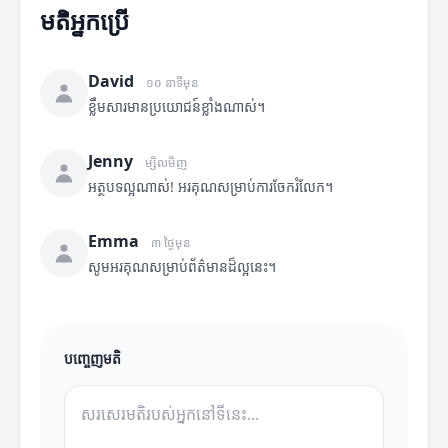
មតិអ្នកប្រើ
David
១០ នាទីមុន
ខ្លឹមសារមានប្រយោជន៍ខ្លាំងណាស់។
Jenny
ម្សិលមិញ
អត្ថបទល្អណាស់! អរគុណសម្រាប់ការចែករំលែក។
Emma
៣ ថ្ងៃមុន
សូមអរគុណសម្រាប់ព័ត៌មានដ៏ល្អនេះ។
បញ្ចេញមតិ