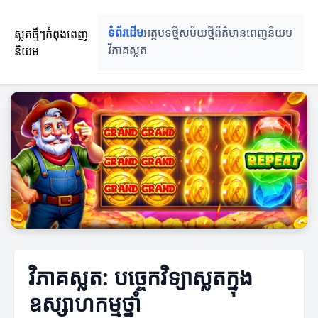
ស្លតថ្មីៗកំពុងពេញ
ទំព័រដើម
អត្ថបទថ្មី
សម័យថ្មី
ព័ត៌មានពេញនិយម
និយម
វិភាគស្លត
វិភាគស្លត: បច្ចេកវិទ្យាស្លតក្នុង
ឧស្សាហកម្មថ្នាំ