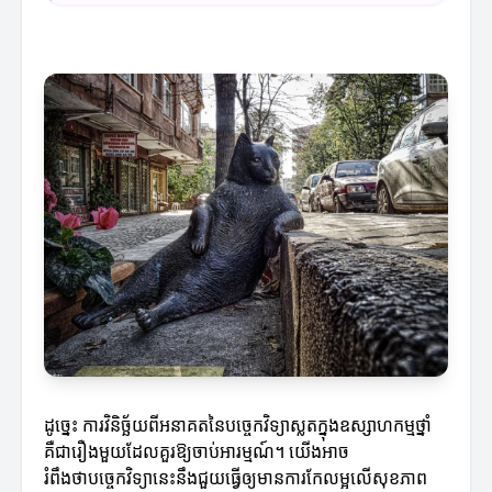
ដូច្នេះ ការវិនិច្ឆ័យពីអនាគតនៃបច្ចេកវិទ្យាស្លតក្នុងឧស្សាហកម្មថ្នាំ
គឺជារឿងមួយដែលគួរឱ្យចាប់អារម្មណ៍។ យើងអាច
រំពឹងថាបច្ចេកវិទ្យានេះនឹងជួយធ្វើឲ្យមានការកែលម្អលើសុខភាព