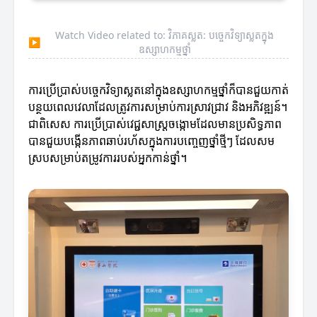
Watch Video related to: វិភាគស្លត: បច្ចេកវិទ្យាស្លតក្នុង
▶
ឧស្សាហកម្មថ្នាំ
ការប្រើប្រាស់បច្ចេកវិទ្យាស្លតនៅក្នុងឧស្សាហកម្មថ្នាំក៏បានជួយកាត់
បន្ថយពេលវេលាដែលត្រូវការសម្រាប់ការស្រាវជ្រាវ និងអភិវឌ្ឍន៍។
ជាពិសេស ការប្រើប្រាស់វេជ្ជសាស្ត្រចង្កោមដែលមានប្រសិទ្ធភាព
បានជួយបង្កើនភាពឆាប់រហ័សក្នុងការបញ្ចេញថ្នាំថ្មីៗ ដែលសម
ស្របសម្រាប់តម្រូវការរបស់អ្នកកាន់ថ្នាំ។