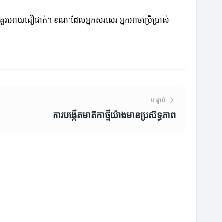
បស់អ្នកគួរអោយជឿជាក់។ ខណៈដែលអ្នកសរសេរ អ្នកអាចប្រើប្រាស់
បន្ទាប់
ការបង្កើតមាតិកាថ្មីយ៉ាងមានប្រសិទ្ធភាព