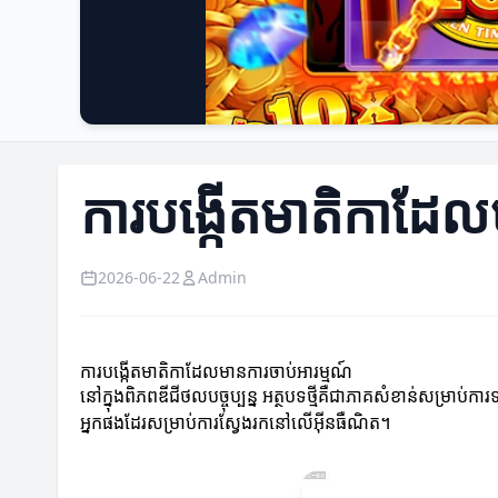
ការបង្កើតមាតិកាដែល
2026-06-22
Admin
ការបង្កើតមាតិកាដែលមានការចាប់អារម្មណ៍
នៅក្នុងពិភពឌីជីថលបច្ចុប្បន្ន អត្ថបទថ្មីគឺជាភាគសំខាន់សម្រាប់
អ្នកផងដែរសម្រាប់ការស្វែងរកនៅលើអ៊ីនធឺណិត។