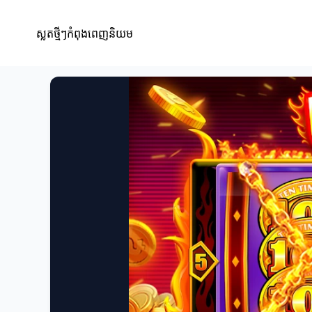
ស្លតថ្មីៗកំពុងពេញនិយម