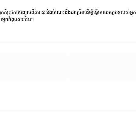
្តែអ្នកក៏ត្រូវការបញ្ចូលព័ត៌មាន និងចំណេះដឹងជាច្រើនដើម្បីធ្វើអោយអត្ថបទរ
ែលអ្នកកំពុងសរសេរ។