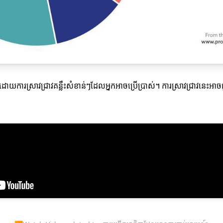
តើមដោយការស្រាវជ្រាវគន្លឹះសំខាន់ៗដែលអ្នកអាចប្រើប្រាស់។ ការស្រាវជ្រាវនេះអា