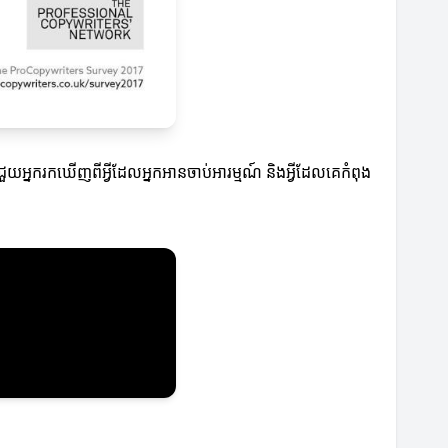
ចជួយអ្នករកឃើញពីអ្វីដែលអ្នកអានចាប់អារម្មណ៍ និងអ្វីដែលគេកំពុង