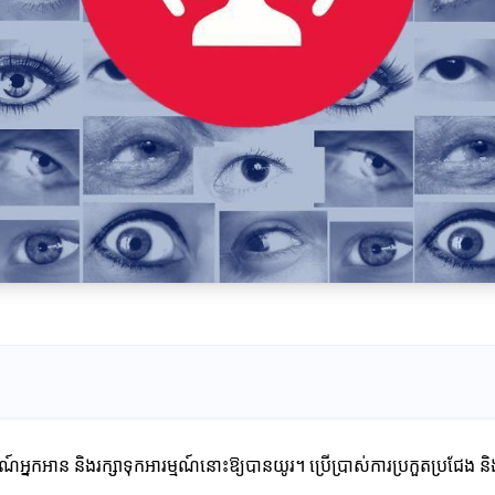
ណ៍អ្នកអាន និងរក្សាទុកអារម្មណ៍នោះឱ្យបានយូរ។ ប្រើប្រាស់ការប្រកួតប្រជែង ន