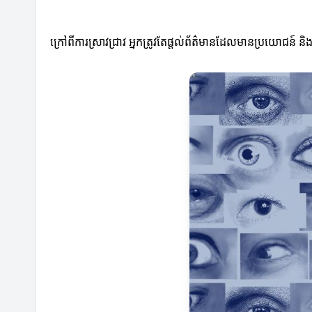
ក្រៅពីការស្រាវជ្រាវ អ្នកត្រូវតែផ្តល់ព័ត៌មានដែលមានប្រយោជន៍ និ