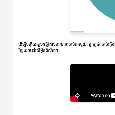
ដើម្បីបង្កើតអត្ថបទថ្មីដែលមានភាពចាប់អារម្មណ៍ អ្នកគួរតែចាប់ផ្
ស្វែងរកនៅលើអ៊ីនធឺណិត។