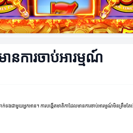
មានការចាប់អារម្មណ៍
ការទាក់ទងជាមួយអ្នកអាន។ ការបង្កើតមាតិកាដែលមានការចាប់អារម្មណ៍មិនត្រឹមតែធ្