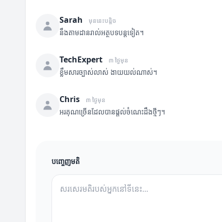
Sarah
មុននេះបន្តិច
នឹងតាមដានរាល់អត្ថបទបន្តទៀត។
TechExpert
៣ ថ្ងៃមុន
ខ្លឹមសារច្បាស់លាស់ ងាយយល់ណាស់។
Chris
៣ ថ្ងៃមុន
អរគុណច្រើនដែលបានផ្តល់ចំណេះដឹងថ្មីៗ។
បញ្ចេញមតិ