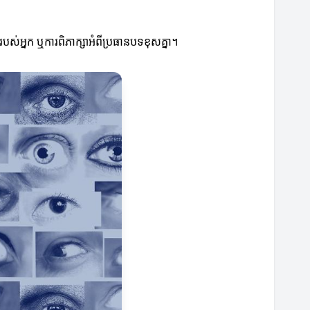
ៈរបស់អ្នក ឬការពិភាក្សាអំពីប្រធានបទខុសគ្នា។