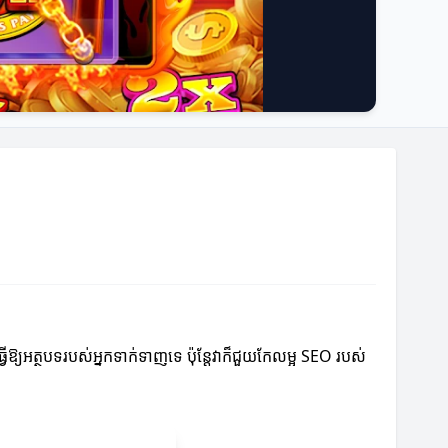
វើឱ្យអត្ថបទរបស់អ្នកទាក់ទាញទេ ប៉ុន្តែវាក៏ជួយកែលម្អ SEO របស់