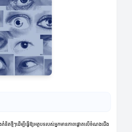
ិងគំនិតថ្មីៗដើម្បីធ្វើឱ្យអត្ថបទរបស់អ្នកមានភាពផ្តោតលើចំណងជើង