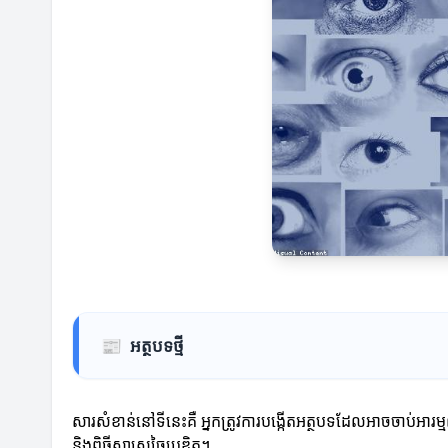
📰
អត្ថបទថ្មី
សារសំខាន់នៅទីនេះគឺ អ្នកត្រូវការបង្កើតអត្ថបទដែលអាចចាប់អារម្ម
និងពិធីសាស្ត្រច្នៃប្រឌិត។