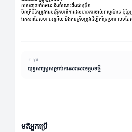
ការបញ្ចូលព័ត៌មាន និងចំណេះដឹងជាច្រើន
មិនត្រឹមតែត្រូវការបង្កើតមាតិកាដែលមានការចាប់អារម្មណ៍ទេ ប៉ុន
ឯកសារដែលមានអត្ថន័យ និងការត្រឹមត្រូវដើម្បីគាំទ្រប្រធានបទដ
មុន
យុទ្ធសាស្ត្រសម្រាប់ការសរសេរអត្ថបទថ្មី
មតិអ្នកប្រើ