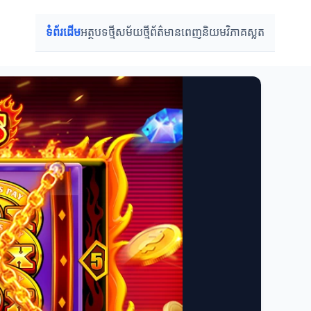
ទំព័រដើម
អត្ថបទថ្មី
សម័យថ្មី
ព័ត៌មានពេញនិយម
វិភាគស្លត