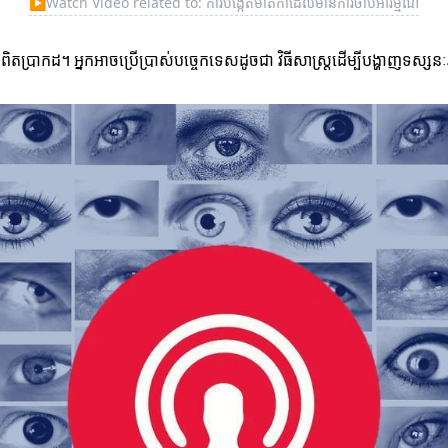
▶
Watch Video related to: ការបង្កើតមាតិកាដែលមានការចាប់អារម្មណ៍
ងពិតប្រាកដ។ អ្នកអាចប្រើប្រាស់បច្ចេកទេសដូចជា វិធីសាស្ត្រដើម្បីបង្ហាញទស្សន