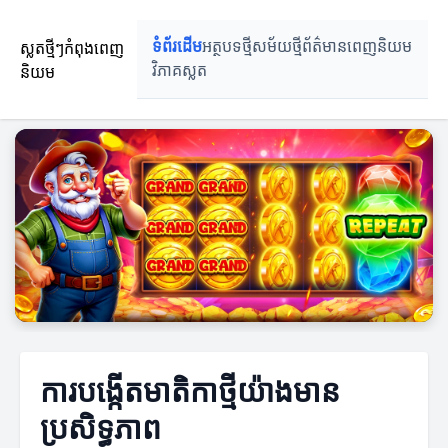
ស្លតថ្មីៗកំពុងពេញ
ទំព័រដើម
អត្ថបទថ្មី
សម័យថ្មី
ព័ត៌មានពេញនិយម
និយម
វិភាគស្លត
ការបង្កើតមាតិកាថ្មីយ៉ាងមាន
ប្រសិទ្ធភាព