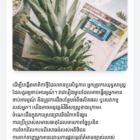
ដើម្បីបង្កើតមាតិកាថ្មីដែលមានប្រសិទ្ធភាព អ្នកត្រូវការយុទ្ធសាស្ត្រ
ដែលគួរឲ្យចាប់អារម្មណ៍។ វាជារឿងមួយដែលអាចធ្វើឲ្យអ្នកអាន
ចាប់អារម្មណ៍ និងត្រូវការដឹងបន្ថែមអំពីផលិតផល ឬសេវាកម្ម
របស់អ្នក។ យើងអាចអនុវត្តន៍វិធីសាស្ត្រខាងក្រោម៖
ចំណេះដឹងក្នុងការស្រាវជ្រាវនិងវិភាគទីផ្សារ
ការប្រើប្រាស់សមាសធាតុដែលមានភាពច្នៃប្រឌិត
ការចែករំលែកបទពិសោធន៍របស់អតិថិជន
ការទាក់ទាញអ្នកអានដោយការផ្តល់នូវព័ត៌មានច្បាស់លាស់