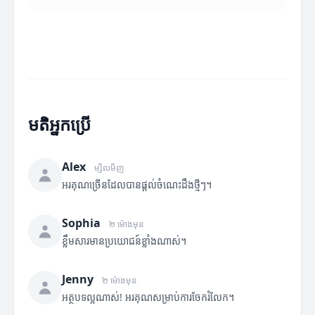
មតិអ្នកប្រើ
Alex
ម្សិលមិញ
អរគុណច្រើនដែលបានផ្តល់ចំណេះដឹងថ្មីៗ។
Sophia
២ ម៉ោងមុន
ខ្លឹមសារមានប្រយោជន៍ខ្លាំងណាស់។
Jenny
២ ម៉ោងមុន
អត្ថបទល្អណាស់! អរគុណសម្រាប់ការចែករំលែក។