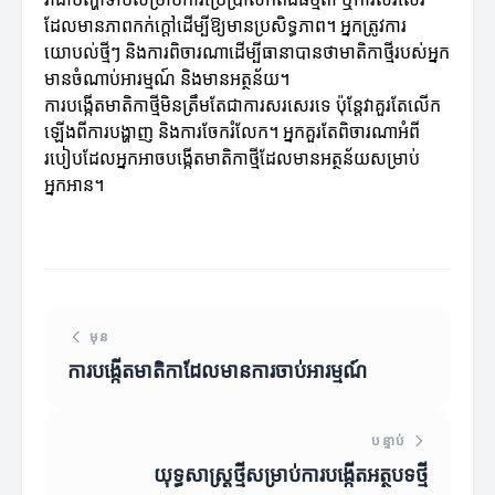
ដែលមានភាពកក់ក្តៅដើម្បីឱ្យមានប្រសិទ្ធភាព។ អ្នកត្រូវការ
យោបល់ថ្មីៗ និងការពិចារណាដើម្បីធានាបានថាមាតិកាថ្មីរបស់អ្នក
មានចំណាប់អារម្មណ៍ និងមានអត្ថន័យ។
ការបង្កើតមាតិកាថ្មីមិនត្រឹមតែជាការសរសេរទេ ប៉ុន្តែវាគួរតែលើក
ឡើងពីការបង្ហាញ និងការចែករំលែក។ អ្នកគួរតែពិចារណាអំពី
របៀបដែលអ្នកអាចបង្កើតមាតិកាថ្មីដែលមានអត្ថន័យសម្រាប់
អ្នកអាន។
មុន
ការបង្កើតមាតិកាដែលមានការចាប់អារម្មណ៍
បន្ទាប់
យុទ្ធសាស្រ្តថ្មីសម្រាប់ការបង្កើតអត្ថបទថ្មី