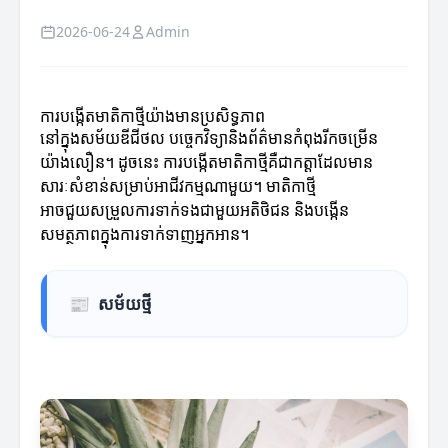
2026-06-24
Admin
ការបង្កើតមាតិកាថ្មីយ៉ាងមានប្រសិទ្ធភាព
នៅក្នុងសម័យឌីជីថល បច្ចេកវិទ្យានិងព័ត៌មាន​កំពុង​រីកចម្រើន
យ៉ាងលឿន។ ដូចនេះ ការបង្កើតមាតិកាថ្មីគឺជាកត្តា​ដែលមាន
សារៈសំខាន់សម្រាប់អាជីវកម្មណាមួយ។ មាតិកាថ្មី
អាចជួយសម្រួលការទាក់ទងជាមួយអតិថិជន និងបង្កើន
សមត្ថភាពក្នុងការទាក់ទាញអ្នកអាន។
📰
សម័យថ្មី