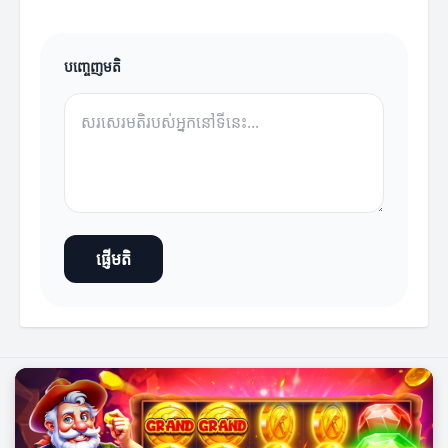
បញ្ចេញមតិ
ផ្ញើមតិ