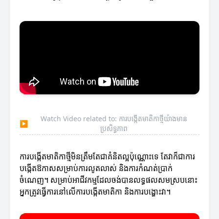
Watch Video related to: ការបង្កើតមាតិកាថ្មីយ៉ាងមាន
▶
ប្រសិទ្ធភាព
ការបង្កើតមាតិកាថ្មីមិនត្រឹមតែជាគំនិតល្អប៉ុណ្ណោះទេ តែវាក៏ជាការ
បង្កើតឱកាសសម្រាប់ការលូតលាស់ និងការកំណត់ប្រាក់
ចំណេញ។ សម្រាប់អាជីវកម្មដែលចង់បានលទ្ធផលសមស្របនោះ
អ្នកត្រូវធ្វើការនៅលើការបង្កើតមាតិកា និងការបង្ហោះវា។