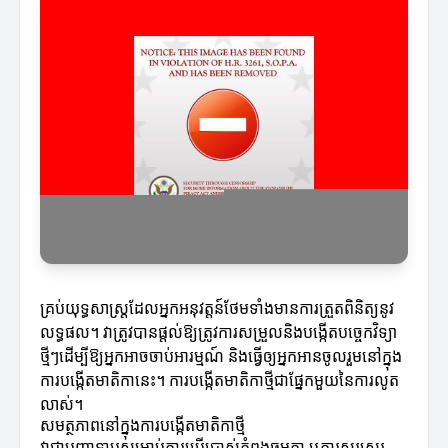
គ្រប់យុទ្ធសាស្ត្រដែលអ្នកអនុវត្តន៍ថែមទាំងមានការត្រួតពិនិត្យនូវ
លទ្ធផល។ វាត្រូវបានផ្តល់ឱ្យត្រូវការសម្រួលនិងបង្កើតបច្ចេកវិទ្យា
ថ្មីៗដើម្បីឱ្យអ្នកអាចចាប់អារម្មណ៍ និងធ្វើឲ្យអ្នកអានចូលរួមនៅក្នុង
ការបង្កើតមាតិកានេះ។ ការបង្កើតមាតិកាថ្មីជាផ្នែកមួយនៃការលូត
លាស់។
សមត្ថភាពនៅក្នុងការបង្កើតមាតិកាថ្មី
វាជាបញ្ហាទាបសម្រាប់ការប្រើប្រាស់កំពងធម្មតា ឬការសរសេរ​